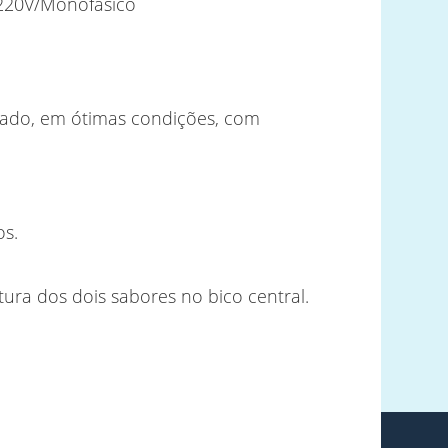
u 220V/Monofásico
sado, em ótimas condições, com
os.
tura dos dois sabores no bico central.