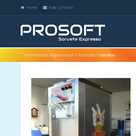
Home
Fale Conosco
Você está em:
Página Inicial
>
Produtos
>
Detalhes