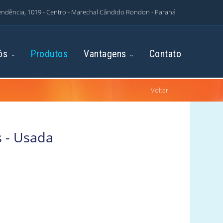
ndência, 1019 - Centro - Marechal Cândido Rondon - Paraná
ós
Produtos
Vantagens
Contato
Voltar
 - Usada